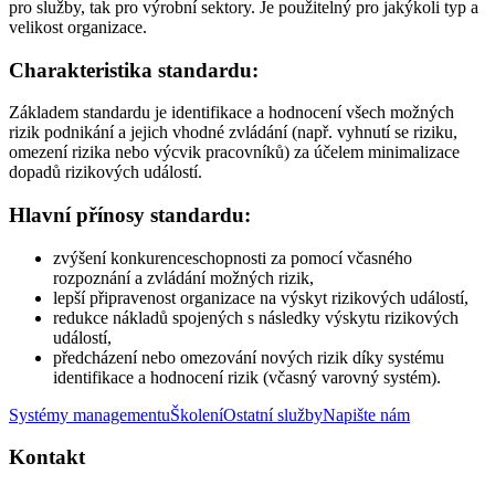
pro služby, tak pro výrobní sektory. Je použitelný pro jakýkoli typ a
velikost organizace.
Charakteristika standardu:
Základem standardu je identifikace a hodnocení všech možných
rizik podnikání a jejich vhodné zvládání (např. vyhnutí se riziku,
omezení rizika nebo výcvik pracovníků) za účelem minimalizace
dopadů rizikových událostí.
Hlavní přínosy standardu:
zvýšení konkurenceschopnosti za pomocí včasného
rozpoznání a zvládání možných rizik,
lepší připravenost organizace na výskyt rizikových událostí,
redukce nákladů spojených s následky výskytu rizikových
událostí,
předcházení nebo omezování nových rizik díky systému
identifikace a hodnocení rizik (včasný varovný systém).
Systémy managementu
Školení
Ostatní služby
Napište nám
Kontakt