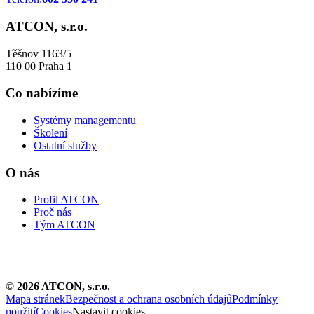
ATCON, s.r.o.
Těšnov 1163/5
110 00 Praha 1
Co nabízíme
Systémy managementu
Školení
Ostatní služby
O nás
Profil ATCON
Proč nás
Tým ATCON
©
2026
ATCON, s.r.o.
Mapa stránek
Bezpečnost a ochrana osobních údajů
Podmínky
použití
Cookies
Nastavit cookies