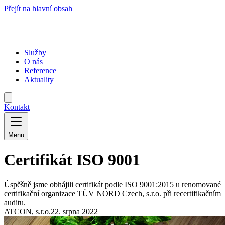
Přejít na hlavní obsah
Služby
O nás
Reference
Aktuality
Kontakt
Menu
Certifikát ISO 9001
Úspěšně jsme obhájili certifikát podle ISO 9001:2015 u renomované
certifikační organizace TÜV NORD Czech, s.r.o. při recertifikačním
auditu.
ATCON, s.r.o.
22. srpna 2022