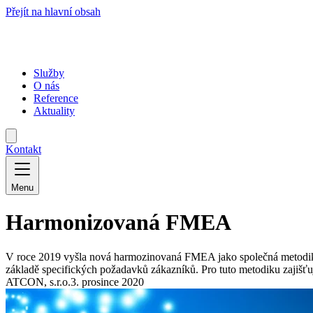
Přejít na hlavní obsah
Služby
O nás
Reference
Aktuality
Kontakt
Menu
Harmonizovaná FMEA
V roce 2019 vyšla nová harmozinovaná FMEA jako společná metodika s
základě specifických požadavků zákazníků. Pro tuto metodiku zajišťu
ATCON, s.r.o.
3. prosince 2020