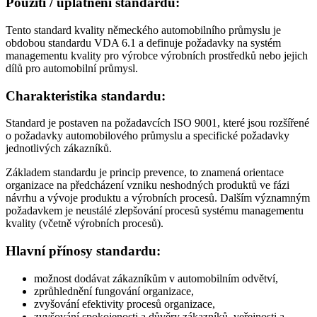
Použití / uplatnění standardu:
Tento standard kvality německého automobilního průmyslu je
obdobou standardu VDA 6.1 a definuje požadavky na systém
managementu kvality pro výrobce výrobních prostředků nebo jejich
dílů pro automobilní průmysl.
Charakteristika standardu:
Standard je postaven na požadavcích ISO 9001, které jsou rozšířené
o požadavky automobilového průmyslu a specifické požadavky
jednotlivých zákazníků.
Základem standardu je princip prevence, to znamená orientace
organizace na předcházení vzniku neshodných produktů ve fázi
návrhu a vývoje produktu a výrobních procesů. Dalším významným
požadavkem je neustálé zlepšování procesů systému managementu
kvality (včetně výrobních procesů).
Hlavní přínosy standardu:
možnost dodávat zákazníkům v automobilním odvětví,
zprůhlednění fungování organizace,
zvyšování efektivity procesů organizace,
zvyšování spokojenosti a důvěry zákazníků, veřejnosti a